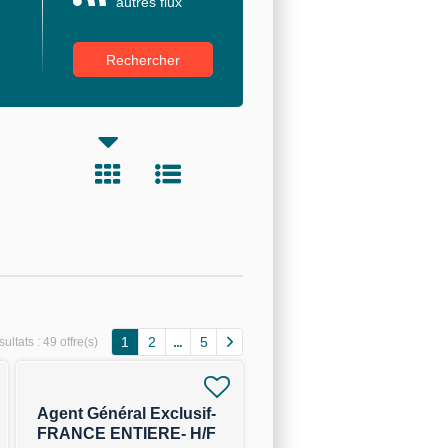
autres flux
1
2
5
ultats :
49 offre(s)
Agent Général Exclusif-
FRANCE ENTIERE- H/F