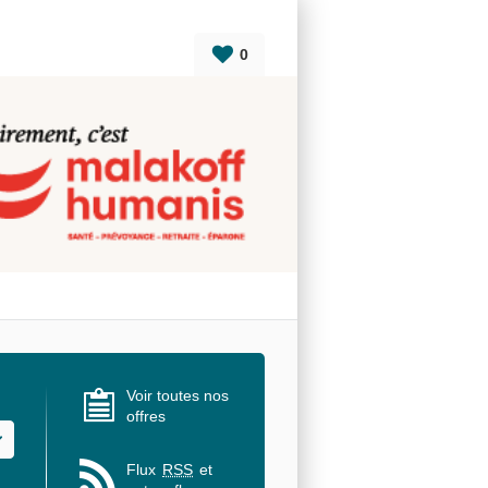
0
Voir toutes nos
offres
u des valeurs
Flux
RSS
et