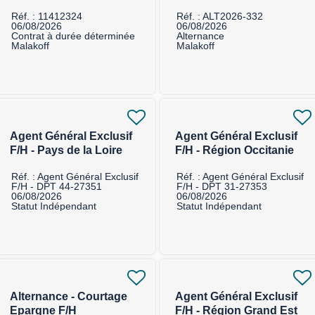
sécurité F/H
Réf. : 11412324
Réf. : ALT2026-332
06/08/2026
06/08/2026
Contrat à durée déterminée
Alternance
Malakoff
Malakoff
Agent Général Exclusif
Agent Général Exclusif
F/H - Pays de la Loire
F/H - Région Occitanie
Réf. : Agent Général Exclusif
Réf. : Agent Général Exclusif
F/H - DPT 44-27351
F/H - DPT 31-27353
06/08/2026
06/08/2026
Statut Indépendant
Statut Indépendant
Alternance - Courtage
Agent Général Exclusif
Epargne F/H
F/H - Région Grand Est