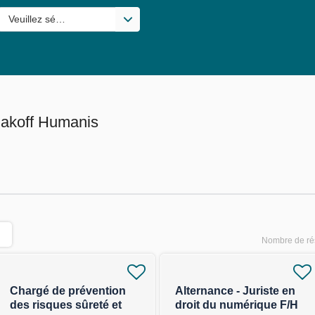
s valeurs
Veuillez sélectionner une ou des valeurs
lakoff Humanis
Nombre de rés
Chargé de prévention
Alternance - Juriste en
des risques sûreté et
droit du numérique F/H