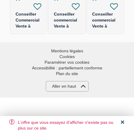
Conseiller
Conseiller
Conseiller
Commercial
commercial
commercial
Vente à
Vente à
Vente à
Distance -
Distance -
Distance
F/H - Marché
Assurance
Solutions
des
Collective
Epargne F/H
Travailleurs
F/H
Mentions légales
Non Salariés
Cookies
(TNS)
Paramétrer vos cookies
Accessibilité : partiellement conforme
Plan du site
Aller en haut
L'offre que vous essayez d'afficher n'existe pas ou
plus sur ce site.