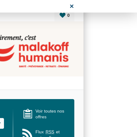
0
Voir toutes nos
offres
u des valeurs
Flux
RSS
et