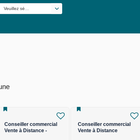
s valeurs
Veuillez sélectionner une ou des valeurs
 une
Conseiller commercial
Conseiller commercial
Vente à Distance -
Vente à Distance
Assurance Collective
Solutions Epargne F/H