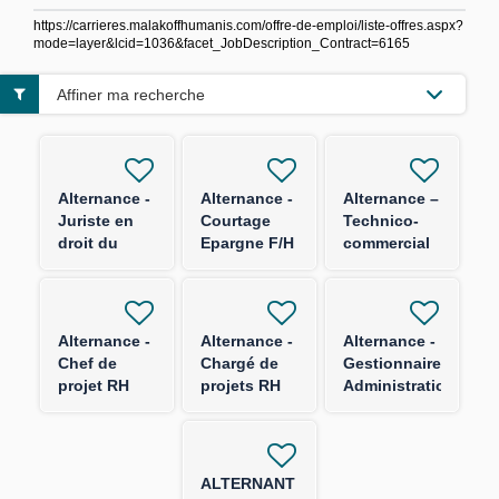
https://carrieres.malakoffhumanis.com/offre-de-emploi/liste-offres.aspx?
mode=layer&lcid=1036&facet_JobDescription_Contract=6165
Affiner ma recherche
Alternance -
Alternance -
Alternance –
Juriste en
Courtage
Technico-
droit du
Epargne F/H
commercial
numérique
F/H
F/H
Alternance -
Alternance -
Alternance -
Chef de
Chargé de
Gestionnaire
projet RH
projets RH
Administration
F/H
F/H
des Ventes
et Qualité
Commerciale
F/H
ALTERNANT