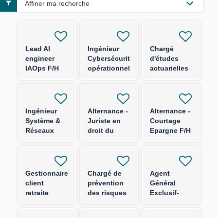
Affiner ma recherche
Lead AI
Ingénieur
Chargé
engineer
Cybersécurité
d'études
IAOps F/H
opérationnelle
actuarielles
F/H
produits
épargne F/H
Ingénieur
Alternance -
Alternance -
Système &
Juriste en
Courtage
Réseaux
droit du
Epargne F/H
Socles
numérique
d'Authentification
F/H
F/H
Gestionnaire
Chargé de
Agent
client
prévention
Général
retraite
des risques
Exclusif-
entreprise
sûreté et
FRANCE
F/H
sécurité F/H
ENTIERE-