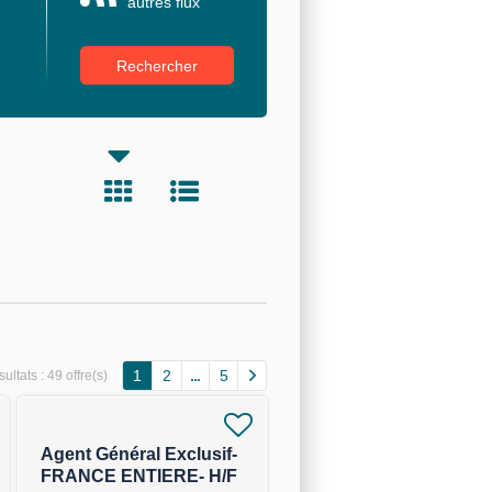
autres flux
1
2
5
ultats :
49 offre(s)
Agent Général Exclusif-
FRANCE ENTIERE- H/F