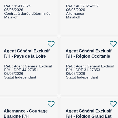
sécurité F/H
Réf. : 11412324
Réf. : ALT2026-332
06/08/2026
06/08/2026
Contrat à durée déterminée
Alternance
Malakoff
Malakoff
Agent Général Exclusif
Agent Général Exclusif
F/H - Pays de la Loire
F/H - Région Occitanie
Réf. : Agent Général Exclusif
Réf. : Agent Général Exclusif
F/H - DPT 44-27351
F/H - DPT 31-27353
06/08/2026
06/08/2026
Statut Indépendant
Statut Indépendant
Alternance - Courtage
Agent Général Exclusif
Epargne F/H
F/H - Région Grand Est