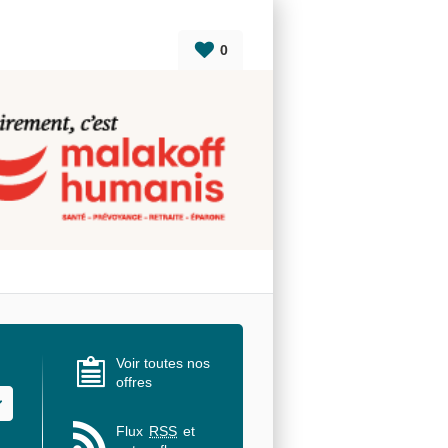
0
Voir toutes nos
offres
u des valeurs
Flux
RSS
et