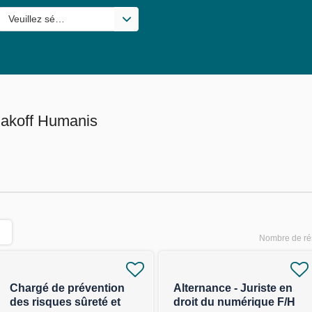
s valeurs
Veuillez sélectionner une ou des valeurs
lakoff Humanis
Nombre de rés
Chargé de prévention
Alternance - Juriste en
des risques sûreté et
droit du numérique F/H