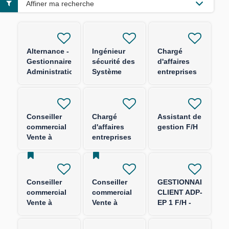
Affiner ma recherche
Alternance -
Ingénieur
Chargé
Gestionnaire
sécurité des
d'affaires
Administration
Système
entreprises
des Ventes
d'Informations
sénior
et Qualité
F/H -
(TPE/PE)–
Commerciale
Gouvernance
F/H
F/H
& gestion
Conseiller
Chargé
Assistant de
des risques
commercial
d'affaires
gestion F/H
Vente à
entreprises
Distance -
sénior
assurance
ME/ETI – F/H
collective
F/H
Conseiller
Conseiller
GESTIONNAIRE
commercial
commercial
CLIENT ADP-
Vente à
Vente à
EP 1 F/H -
Distance -
Distance
Prevoyance
Assurance
Solutions
Incapacité