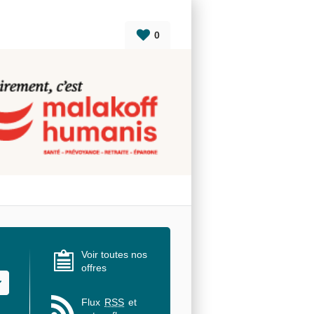
0
Voir toutes nos
offres
u des valeurs
Flux
RSS
et