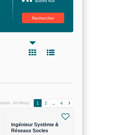
autres flux
1
2
4
ultats :
48 offre(s)
Ingénieur Système &
Réseaux Socles