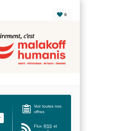
0
Voir toutes nos
offres
u des valeurs
Flux
RSS
et