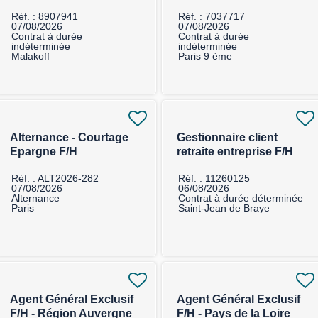
épargne F/H
Réf. : 8907941
Réf. : 7037717
07/08/2026
07/08/2026
Contrat à durée
Contrat à durée
indéterminée
indéterminée
Malakoff
Paris 9 ème
Alternance - Courtage
Gestionnaire client
Epargne F/H
retraite entreprise F/H
Réf. : ALT2026-282
Réf. : 11260125
07/08/2026
06/08/2026
Alternance
Contrat à durée déterminée
Paris
Saint-Jean de Braye
Agent Général Exclusif
Agent Général Exclusif
F/H - Région Auvergne
F/H - Pays de la Loire