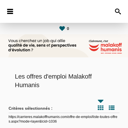
0
Les offres d'emploi Malakoff
Humanis
Critères sélectionnés :
https://carrieres.malakoffhumanis.com/offre-de-emploi/liste-toutes-offre
s.aspx?mode=layer&lcid=1036