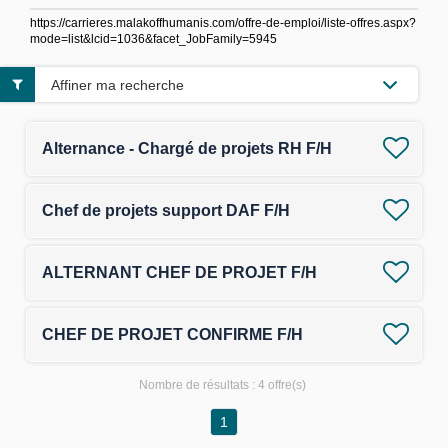
https://carrieres.malakoffhumanis.com/offre-de-emploi/liste-offres.aspx?
mode=list&lcid=1036&facet_JobFamily=5945
Affiner ma recherche
Alternance - Chargé de projets RH F/H
Chef de projets support DAF F/H
ALTERNANT CHEF DE PROJET F/H
CHEF DE PROJET CONFIRME F/H
Nombre de résultats :
4 offre(s)
1