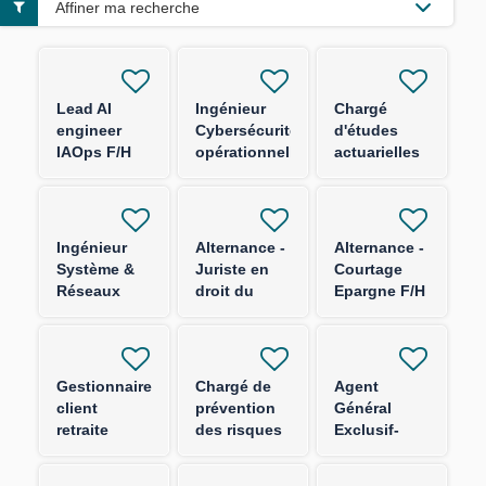
Affiner ma recherche
Lead AI
Ingénieur
Chargé
engineer
Cybersécurité
d'études
IAOps F/H
opérationnelle
actuarielles
F/H
produits
épargne F/H
Ingénieur
Alternance -
Alternance -
Système &
Juriste en
Courtage
Réseaux
droit du
Epargne F/H
Socles
numérique
d'Authentification
F/H
F/H
Gestionnaire
Chargé de
Agent
client
prévention
Général
retraite
des risques
Exclusif-
entreprise
sûreté et
FRANCE
F/H
sécurité F/H
ENTIERE-