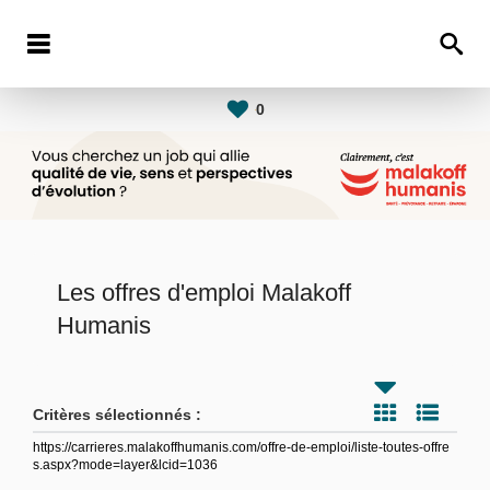
0
Les offres d'emploi Malakoff
Humanis
Critères sélectionnés :
https://carrieres.malakoffhumanis.com/offre-de-emploi/liste-toutes-offre
s.aspx?mode=layer&lcid=1036