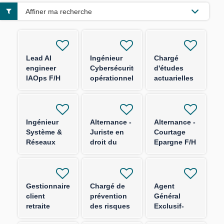
Affiner ma recherche
Lead AI
Ingénieur
Chargé
engineer
Cybersécurité
d'études
IAOps F/H
opérationnelle
actuarielles
F/H
produits
épargne F/H
Ingénieur
Alternance -
Alternance -
Système &
Juriste en
Courtage
Réseaux
droit du
Epargne F/H
Socles
numérique
d'Authentification
F/H
F/H
Gestionnaire
Chargé de
Agent
client
prévention
Général
retraite
des risques
Exclusif-
entreprise
sûreté et
FRANCE