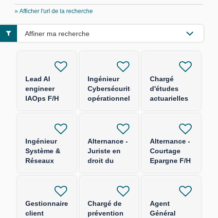
» Afficher l'url de la recherche
Affiner ma recherche
Lead AI
Ingénieur
Chargé
engineer
Cybersécurité
d'études
IAOps F/H
opérationnelle
actuarielles
F/H
produits
épargne F/H
Ingénieur
Alternance -
Alternance -
Système &
Juriste en
Courtage
Réseaux
droit du
Epargne F/H
Socles
numérique
d'Authentification
F/H
F/H
Gestionnaire
Chargé de
Agent
client
prévention
Général