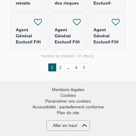
retraite
des risques
Exclusif-
entreprise
sûreté et
FRANCE
F/H
sécurité F/H
ENTIERE-
H/F
Agent
Agent
Agent
Général
Général
Général
Exclusif F/H
Exclusif F/H
Exclusif F/H
- Région
- Pays de la
- Région
Auvergne
Loire
Occitanie
Nombre de résultats :
47 offre(s)
Rhône Alpes
1
2
4
Mentions légales
Cookies
Paramétrer vos cookies
Accessibilité : partiellement conforme
Plan du site
Aller en haut